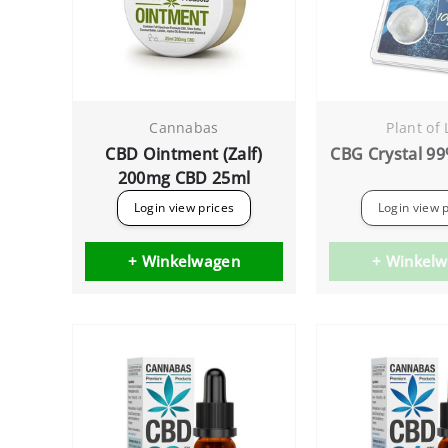
Cannabas
Plant of 
CBD Ointment (Zalf)
CBG Crystal 9
200mg CBD 25ml
Login view prices
Login view 
+ Winkelwagen
+ Winkel