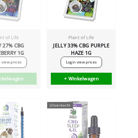
nt of Life
Plant of Life
Y 27% CBG
JELLY 33% CBG PURPLE
EBERRY 1G
HAZE 1G
 view prices
Login view prices
nkelwagen
+ Winkelwagen
Uitverkocht