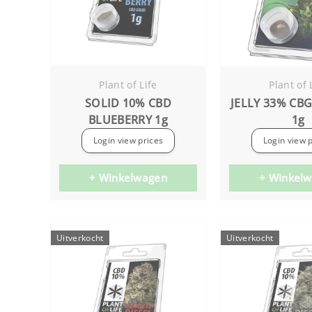
Plant of Life
Plant of 
SOLID 10% CBD
JELLY 33% CB
BLUEBERRY 1g
1g
Login view prices
Login view 
+ Winkelwagen
+ Winkel
Uitverkocht
Uitverkocht