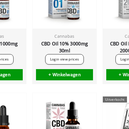
as
Cannabas
C
 1000mg
CBD Oil 10% 3000mg
CBD Oil 
30ml
200
prices
Login view prices
Login
wagen
+ Winkelwagen
+ Wi
Uitverkocht