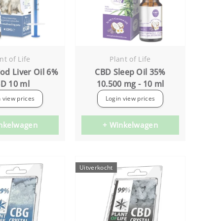
nt of Life
Plant of Life
od Liver Oil 6%
CBD Sleep Oil 35%
D 10 ml
10.500 mg - 10 ml
 view prices
Login view prices
nkelwagen
+ Winkelwagen
Uitverkocht