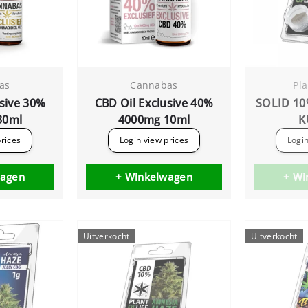
as
Cannabas
Pla
usive 30%
CBD Oil Exclusive 40%
SOLID 1
30ml
4000mg 10ml
K
prices
Login view prices
Login
wagen
+ Winkelwagen
+ Wi
Uitverkocht
Uitverkocht