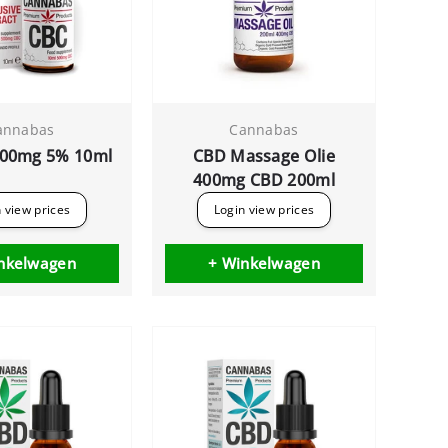
annabas
Cannabas
500mg 5% 10ml
CBD Massage Olie
400mg CBD 200ml
 view prices
Login view prices
nkelwagen
+ Winkelwagen