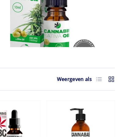
Lijst
Raster
Weergeven als