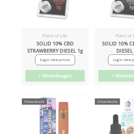
Plant of Life
Plant of 
SOLID 10% CBD
SOLID 10% C
STRAWBERRY DIESEL 1g
DIESEL
Login view prices
Login view 
+ Winkelwagen
+ Winkel
Uitverkocht
Uitverkocht