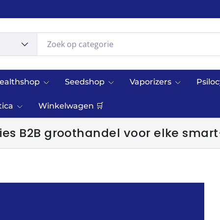
ealthshop
Seedshop
Vaporizers
Psilo
tica
Winkelwagen 🛒
es B2B groothandel voor elke smart