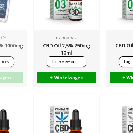
Life
Cannabas
C
9% 1000mg
CBD Oil 2,5% 250mg
CBD Oi
10ml
prices
Login view prices
Login
wagen
+ Winkelwagen
+ Wi