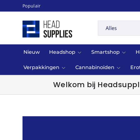
Populair
Ga naar inhoud
Zoeken
Productsoort
Alles
Nieuw
Headshop
Smartshop
H
Verpakkingen
Cannabinoïden
Ero
Welkom bij Headsuppli