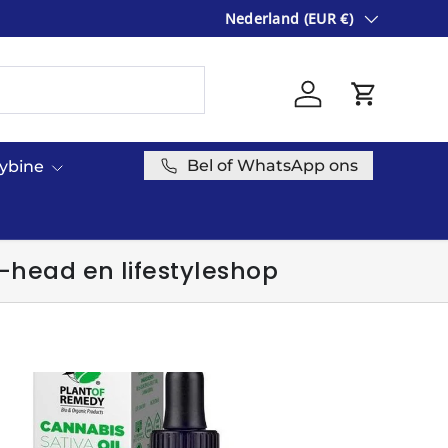
Land/Regio
ONLINE GROOTHANDEL VOOR S
Nederland (EUR €)
Inloggen
Winkelwag
Bel of WhatsApp ons
cybine
-head en lifestyleshop