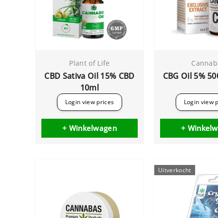
Plant of Life
Cannab
CBD Sativa Oil 15% CBD
CBG Oil 5% 5
10ml
Login view prices
Login view 
+ Winkelwagen
+ Winkel
Uitverkocht