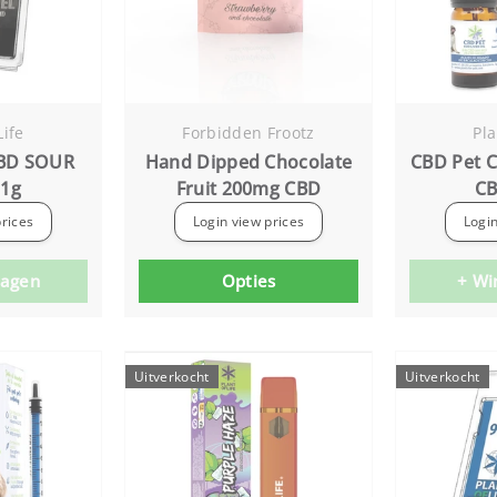
Life
Forbidden Frootz
Pla
BD SOUR
Hand Dipped Chocolate
CBD Pet C
 1g
Fruit 200mg CBD
CB
prices
Login view prices
Login
wagen
Opties
+ Wi
Uitverkocht
Uitverkocht