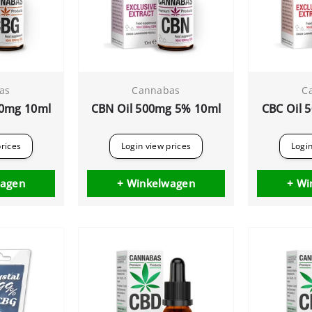
as
Cannabas
C
00mg 10ml
CBN Oil 500mg 5% 10ml
CBC Oil 
prices
Login view prices
Login
wagen
+ Winkelwagen
+ Wi