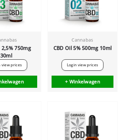
annabas
Cannabas
l 2,5% 750mg
CBD Oil 5% 500mg 10ml
30ml
 view prices
Login view prices
nkelwagen
+ Winkelwagen