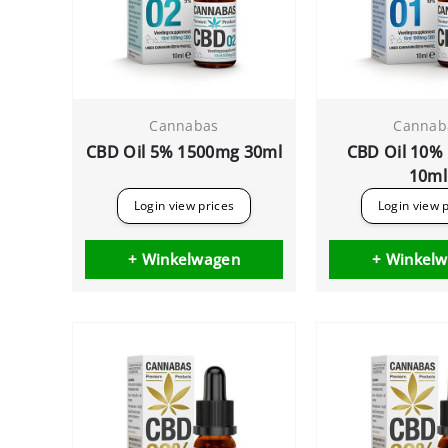
Cannabas
Cannab
CBD Oil 5% 1500mg 30ml
CBD Oil 10%
10ml
Login view prices
Login view 
+ Winkelwagen
+ Winkel