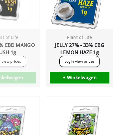
nt of Life
Plant of Life
0% CBD MANGO
JELLY 27% - 33% CBG
USH 1g
LEMON HAZE 1g
 view prices
Login view prices
nkelwagen
+ Winkelwagen