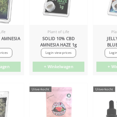
Life
Plant of Life
Pla
G AMNESIA
SOLID 10% CBD
JELL
AMNESIA HAZE 1g
BLU
prices
Login view prices
Login
wagen
+ Winkelwagen
+ Wi
Uitverkocht
Uitverkocht