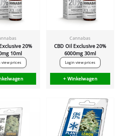
annabas
Cannabas
Exclusive 20%
CBD Oil Exclusive 20%
0mg 10ml
6000mg 30ml
 view prices
Login view prices
nkelwagen
+ Winkelwagen