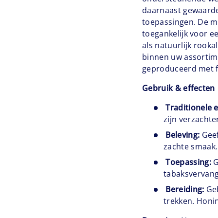
daarnaast gewaarde
toepassingen. De m
toegankelijk voor e
als natuurlijk rooka
binnen uw assortim
geproduceerd met fo
Gebruik & effecten
Traditionele
zijn verzacht
Beleving:
Geef
zachte smaak.
Toepassing:
G
tabaksvervang
Bereiding:
Geb
trekken. Honi