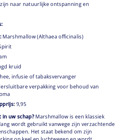
 zijn naar natuurlijke ontspanning en
s:
:
Marshmallow (Althaea officinalis)
Spirit
ram
gd kruid
hee, infusie of tabaksvervanger
ersluitbare verpakking voor behoud van
aroma
pprijs:
9,95
t in uw schap?
Marshmallow is een klassiek
lang wordt gebruikt vanwege zijn verzachtende
enschappen. Het staat bekend om zijn
king op keel en luchtwegen en wordt