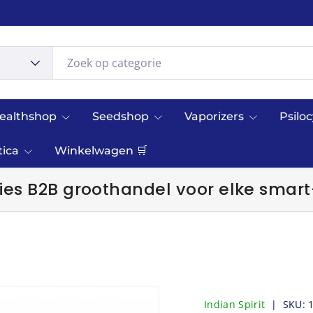
ealthshop
Seedshop
Vaporizers
Psilo
tica
Winkelwagen 🛒
es B2B groothandel voor elke smart
Indian Spirit
|
SKU: