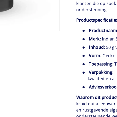
klanten die op zoek
ondersteuning.
Productspecificatie
Productnaam
Merk:
Indian 
Inhoud:
50 g
Vorm:
Gedroo
Toepassing:
T
Verpakking:
H
kwaliteit en 
Adviesverkoo
Waarom dit produc
kruid dat al eeuwen
en rustgevende eig
ondersteunende wer