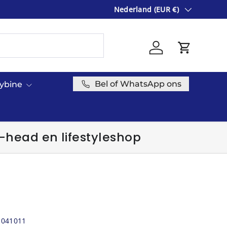
Land/Regio
ONLINE GROOTHANDEL VOOR S
Nederland (EUR €)
Inloggen
Winkelwag
Bel of WhatsApp ons
cybine
-head en lifestyleshop
1041011