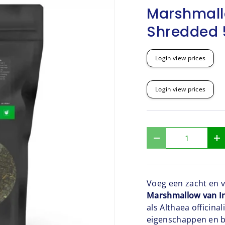
Marshmallo
Shredded
Login view prices
Login view prices
Aantal
-
+
Voeg een zacht en v
Marshmallow van Ind
als Althaea officina
eigenschappen en b