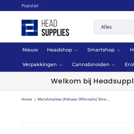
Populair
Ga naar inhoud
Zoeken
Productsoort
Alles
Nieuw
Headshop
Smartshop
H
Verpakkingen
Cannabinoïden
Ero
Welkom bij Headsuppli
Home
Marshmallow (Althaea Officinalis) Shredded 50g