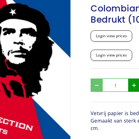
Colombian
Bedrukt (1
Login view prices
Login view prices
Aantal
-
+
Vetvrij papier is be
Gemaakt van sterk e
cm.