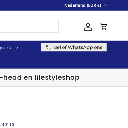
Land/Regio
ONLINE GROOTHANDEL VOOR S
Nederland (EUR €)
Inloggen
Winkelwag
Bel of WhatsApp ons
cybine
-head en lifestyleshop
:
40110