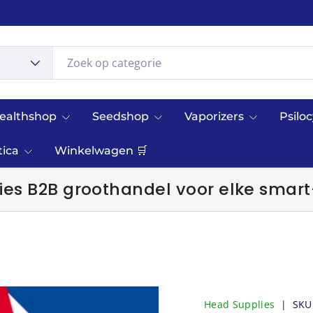
ealthshop
Seedshop
Vaporizers
Psilo
tica
Winkelwagen 🛒
es B2B groothandel voor elke smart
Head Supplies
|
SKU