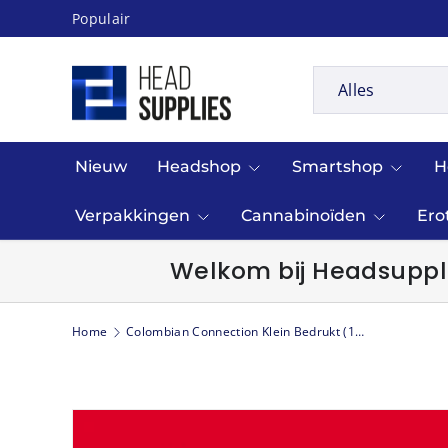
Populair
Ga naar inhoud
Zoeken
Productsoort
Alles
Nieuw
Headshop
Smartshop
H
Verpakkingen
Cannabinoïden
Ero
Welkom bij Headsuppli
Home
Colombian Connection Klein Bedrukt (100 stuks)