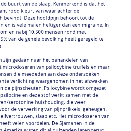
n de buurt van de slaap. Kenmerkend is dat het
ant rood kleurt van waar achter de
ch bevindt. Deze hoofdpijn behoort tot de
n en is vele malen heftiger dan een migraine. In
 om en nabij 10.500 mensen rond met
 5% van de gehele bevolking heeft geregeld te
e.
n zijn gedaan naar het behandelen van
 microdoseren van psilocybine truffels en maar
mensen die meededen aan deze onderzoeken
cante verlichting waargenomen in het afzwakken
an de pijnscheuten. Psilocybine wordt omgezet
 psilocine en deze stof werkt samen met de
ren/serotonine huishouding, die weer
 voor de verwerking van pijnprikkels, geheugen,
zelfvertrouwen, slaap etc. Het microdoseren van
s heeft velen voordelen. De Sjamanen in de
 Amerika wisten dit al duizenden jaren terug