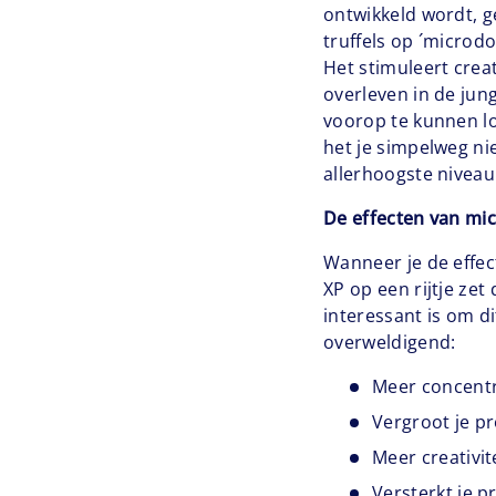
ontwikkeld wordt, 
truffels op ´microdo
Het stimuleert creat
overleven in de jung
voorop te kunnen lo
het je simpelweg ni
allerhoogste niveau
De effecten van mic
Wanneer je de effec
XP op een rijtje zet
interessant is om d
overweldigend:
Meer concent
Vergroot je pr
Meer creativit
Versterkt je