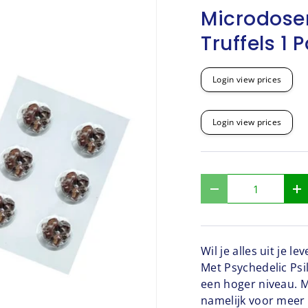
Microdoser
Truffels 1 
Login view prices
Login view prices
Aantal
-
+
Wil je alles uit je 
Met Psychedelic Psi
een hoger niveau. M
namelijk voor meer c