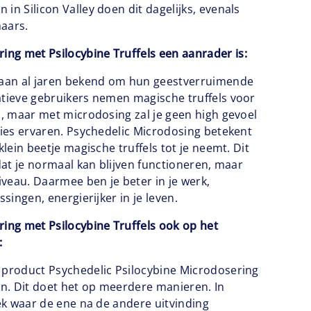
in Silicon Valley doen dit dagelijks, evenals
aars.
ng met Psilocybine Truffels een aanrader is:
staan al jaren bekend om hun geestverruimende
atieve gebruikers nemen magische truffels voor
es, maar met microdosing zal je geen high gevoel
aties ervaren. Psychedelic Microdosing betekent
 klein beetje magische truffels tot je neemt. Dit
 dat je normaal kan blijven functioneren, maar
veau. Daarmee ben je beter in je werk,
ssingen, energierijker in je leven.
ng met Psilocybine Truffels ook op het
:
 product Psychedelic Psilocybine Microdosering
ven. Dit doet het op meerdere manieren. In
lek waar de ene na de andere uitvinding