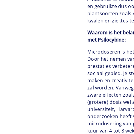
en gebruikte dus oo
plantsoorten zoals 
kwalen en ziektes te
Waarom is het bela
met Psilocybine:
Microdoseren is he
Door het nemen van 
prestaties verbetere
sociaal gebied. Je s
maken en creativitei
zal worden. Vanwege
zware effecten zoals
(grotere) dosis wel
universiteit, Harvar
onderzoeken heeft v
microdosering van p
kuur van 4 tot 8 wek