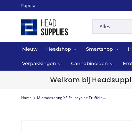
Populair
Ga naar inhoud
Zoeken
Productsoort
Alles
Nieuw
Headshop
Smartshop
H
Verpakkingen
Cannabinoïden
Ero
Welkom bij Headsuppli
Home
Microdosering XP Psilocybine Truffels 1 Pack (6x 1 gr)