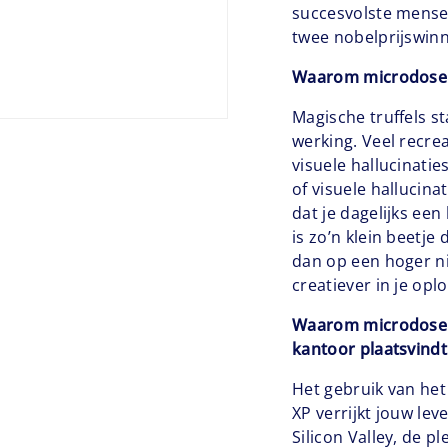
succesvolste mensen 
twee nobelprijswinn
Waarom microdoseri
Magische truffels 
werking. Veel recre
visuele hallucinati
of visuele hallucin
dat je dagelijks een
is zo’n klein beetje
dan op een hoger ni
creatiever in je oplo
Waarom microdoseri
kantoor plaatsvindt
Het gebruik van het
XP verrijkt jouw le
Silicon Valley, de p