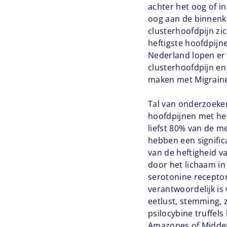
achter het oog of i
oog aan de binnenk
clusterhoofdpijn zi
heftigste hoofdpijne
Nederland lopen er
clusterhoofdpijn en
maken met Migrain
Tal van onderzoeke
hoofdpijnen met het
liefst 80% van de 
hebben een signifi
van de heftigheid v
door het lichaam in
serotonine recepto
verantwoordelijk is
eetlust, stemming, 
psilocybine truffel
Amazones of Midden