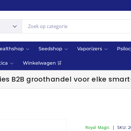
ealthshop
Seedshop
Vaporizers
Psilo
tica
Winkelwagen 🛒
es B2B groothandel voor elke smart
Royal Magic
|
SKU:
2