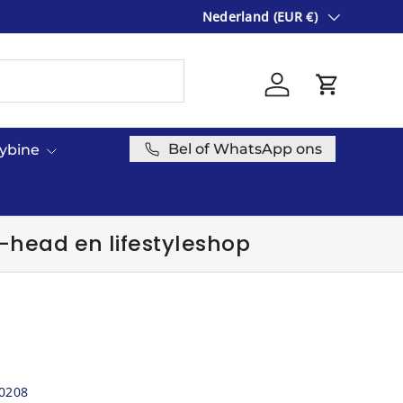
Land/Regio
ONLINE GROOTHANDEL VOOR S
Nederland (EUR €)
Inloggen
Winkelwag
Bel of WhatsApp ons
cybine
-head en lifestyleshop
0208