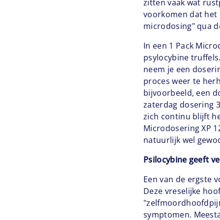
zitten vaak wat rus
voorkomen dat het e
microdosing" qua dos
In een 1 Pack Micro
psylocybine truffels
neem je een doseri
proces weer te herh
bijvoorbeeld, een d
zaterdag dosering 3 
zich continu blijft 
Microdosering XP 12
natuurlijk wel gewo
Psilocybine geeft ve
Een van de ergste v
Deze vreselijke hoo
"zelfmoordhoofdpij
symptomen. Meestal 