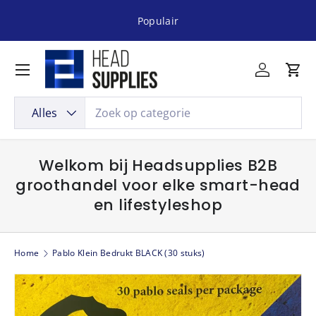
Populair
Ga naar inhoud
Menu
Inloggen
Win
Zoeken
Productsoort
Alles
Welkom bij Headsupplies B2B
groothandel voor elke smart-head
en lifestyleshop
Home
Pablo Klein Bedrukt BLACK (30 stuks)