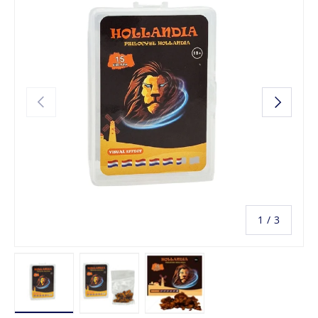
Vorige
Volgende
van
1
/
3