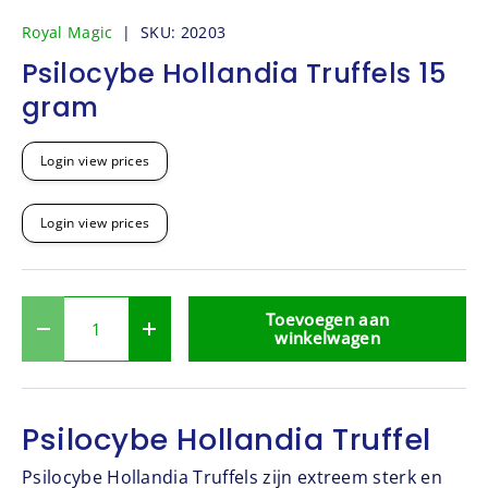
Laad afbeelding 1 in gallerij-weergave
Laad afbeelding 2 in gallerij-weergave
Laad afbeelding 3 in galle
Royal Magic
|
SKU:
20203
Psilocybe Hollandia Truffels 15
gram
Login view prices
Login view prices
Aantal
Toevoegen aan
-
+
winkelwagen
Psilocybe Hollandia Truffel
Psilocybe Hollandia Truffels zijn extreem sterk en