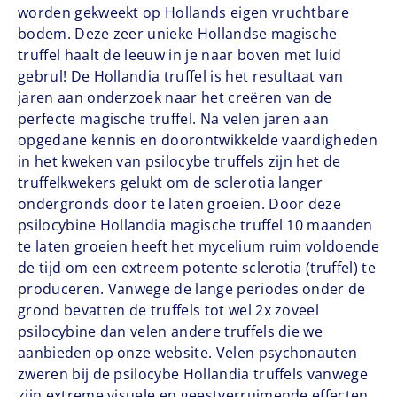
worden gekweekt op Hollands eigen vruchtbare
bodem. Deze zeer unieke Hollandse magische
truffel haalt de leeuw in je naar boven met luid
gebrul! De Hollandia truffel is het resultaat van
jaren aan onderzoek naar het creëren van de
perfecte magische truffel. Na velen jaren aan
opgedane kennis en doorontwikkelde vaardigheden
in het kweken van psilocybe truffels zijn het de
truffelkwekers gelukt om de sclerotia langer
ondergronds door te laten groeien. Door deze
psilocybine Hollandia magische truffel 10 maanden
te laten groeien heeft het mycelium ruim voldoende
de tijd om een extreem potente sclerotia (truffel) te
produceren. Vanwege de lange periodes onder de
grond bevatten de truffels tot wel 2x zoveel
psilocybine dan velen andere truffels die we
aanbieden op onze website. Velen
psychonauten
zweren bij de psilocybe Hollandia truffels vanwege
zijn extreme visuele en geestverruimende effecten.