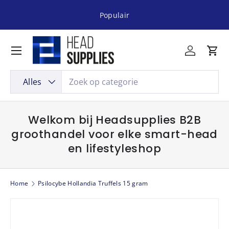
Populair
Ga naar inhoud
Menu
Inloggen
Win
Zoeken
Productsoort
Alles
Welkom bij Headsupplies B2B
groothandel voor elke smart-head
en lifestyleshop
Home
Psilocybe Hollandia Truffels 15 gram