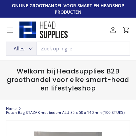
ONLINE GROOTHANDEL VOOR SMART EN HEADSHOP
Ga naar inhoud
PRODUCTEN
Menu
Inloggen
Win
Zoeken
Productsoort
Alles
Welkom bij Headsupplies B2B
groothandel voor elke smart-head
en lifestyleshop
Home
Pouch Bag STAZAK met bodem ALU 85 x 50 x 140 mm (100 STUKS)