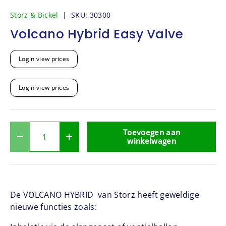
Laad afbeelding 1 in gallerij-weergave
Laad afbeelding 2 in gallerij-weergave
Storz & Bickel
|
SKU:
30300
Volcano Hybrid Easy Valve
Login view prices
Login view prices
Aantal
Toevoegen aan
-
+
winkelwagen
De VOLCANO HYBRID van Storz heeft geweldige
nieuwe functies zoals: