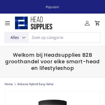
Populair
Ga naar inhoud
Menu
Inloggen
Win
Zoeken
Productsoort
Alles
Welkom bij Headsupplies B2B
groothandel voor elke smart-head
en lifestyleshop
Home
Volcano Hybrid Easy Valve